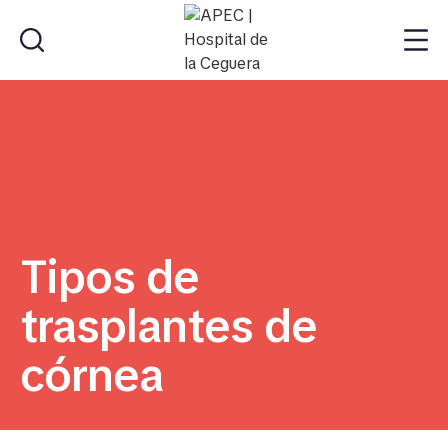
Tipos de
trasplantes de
córnea