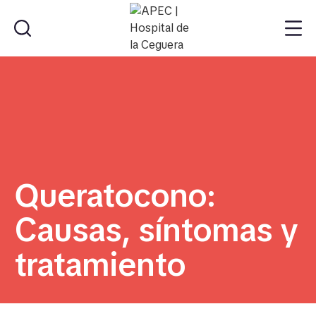
Queratocono:
Causas, síntomas y
tratamiento