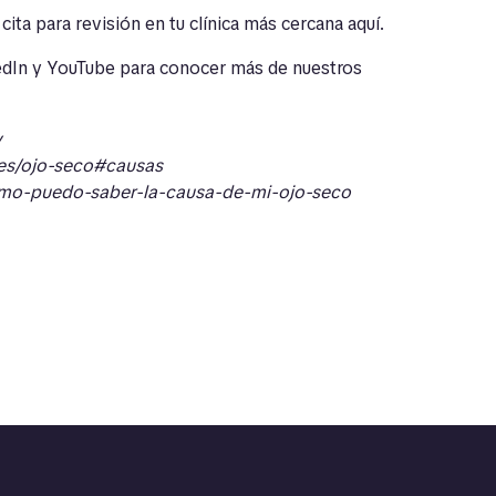
cita para revisión en tu clínica más cercana
aquí
.
edIn
y
YouTube
para conocer más de nuestros
y
es/ojo-seco#causas
omo-puedo-saber-la-causa-de-mi-ojo-seco