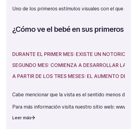
Uno de los primeros estímulos visuales con el que contar
¿Cómo ve el bebé en sus primeros me
DURANTE EL PRIMER MES: EXISTE UN NOTORIO INT
SEGUNDO MES: COMIENZA A DESARROLLAR LA CAPA
A PARTIR DE LOS TRES MESES: EL AUMENTO DEL 
A PARTIR DEL CUARTO MES: EN UN PROCESO ENTRE
Cabe mencionar que la vista es el sentido menos desarro
A PARTIR DE LOS SIETE MESES: EN ESTE PUNTO C
Para más información visita nuestro sitio web:
www.ape
Leer más