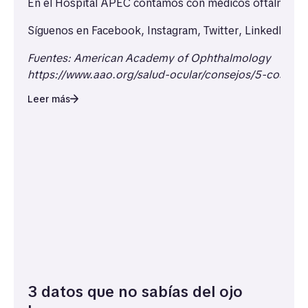
En el Hospital APEC contamos con médicos oftalmólogos
Síguenos en
Facebook
,
Instagram
,
Twitter
,
LinkedIn
y
Y
Fuentes:
American Academy of Ophthalmology
https://www.aao.org/salud-ocular/consejos/5-cosas-
Leer más
3 datos que no sabías del ojo