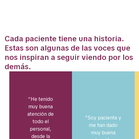
EL IMPACTO DE NUESTRA LABOR,
CONTADO POR QUIENES LO VEN
Cada paciente tiene una historia.
Estas son algunas de las voces que
nos inspiran a seguir viendo por los
demás.
“He tenido
muy buena
atención de
"Soy paciente y
todo el
me han dado
personal,
muy buena
desde la